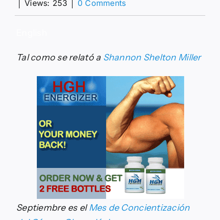
on
│
Views: 253
│
0 Comments
Me
dijeron
que
English
era
demasiado
Tal como se relató a
Shannon Shelton Miller
joven
para
tener
cáncer
endometrial
Septiembre es el
Mes de Concientización